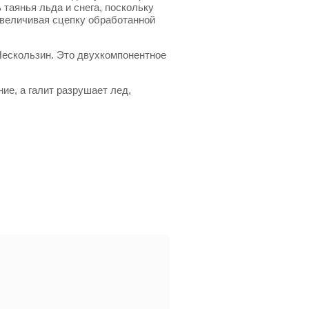
таянья льда и снега, поскольку
увеличивая сцепку обработанной
Нескользин. Это двухкомпонентное
ие, а галит разрушает лед,