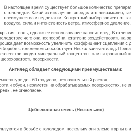
В настоящее время существует большое количество препара
с гололедом. Какой из них лучше, определить невозможно, так
преимущества и недостатки. Конкретный выбор зависит от та
воздуха, сила и интенсивность ветра, атмосферное давление
рытия - соль, однако ее использование наносит вред. В отличие
следствие чего она неспособна негативно воздействовать на 
, крошка дает возможность увеличить коэффициент сцепления с
 борьбе с гололедом способствует Нескользин-антилед. Препа
 его состав входят минеральный концентрат галит и гранитный
т шероховатость поверхности.
Антилед обладает следующими преимуществами:
мпературе до - 60 градусов, незначительный расход,
орта и обуви, незаметен на обрабатываемых поверхностях, не и
реды, не огнеопасен.
Щебнесоляная смесь (Нескользин)
ьзуются в борьбе с гололедом, поскольку они элементарны в и