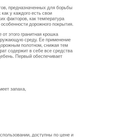
тов, предназначенных для борьбы
 как у каждого есть свои
ких факторов, как температура
, особенности дорожного покрытия.
 от этого гранитная крошка
окружающую среду. Ее применение
 дорожным полотном, снижая тем
рат содержит в себе все средства
 щебень. Первый обеспечивает
меет запаха,
спользовании, доступны по цене и